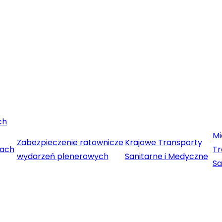
ch
M
Zabezpieczenie ratownicze
Krajowe Transporty
rach
Tr
wydarzeń plenerowych
Sanitarne i Medyczne
Sa