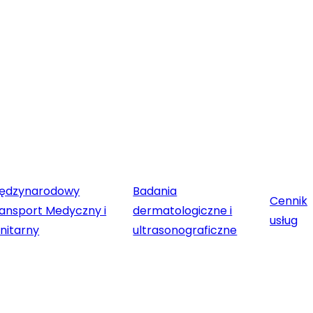
iędzynarodowy
Badania
Cennik
ansport Medyczny i
dermatologiczne i
usług
nitarny
ultrasonograficzne