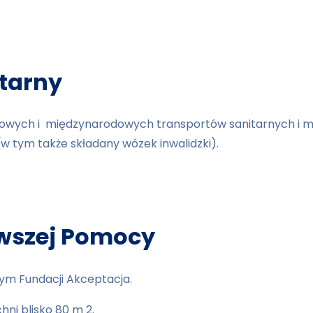
itarny
jowych i międzynarodowych transportów sanitarnych i m
tym także składany wózek inwalidzki).
rwszej Pomocy
ym Fundacji Akceptacja.
hni blisko 80 m 2.